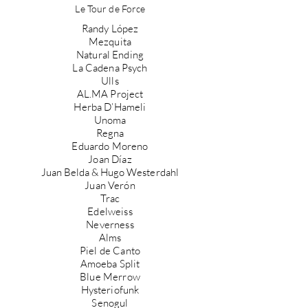
Le Tour de Force
Randy López
Mezquita
Natural Ending
La Cadena Psych
Ulls
AL.MA Project
Herba D’Hameli
Unoma
Regna
Eduardo Moreno
Joan Díaz
Juan Belda & Hugo
Westerdahl
Juan Verón
Trac
Edelweiss
Neverness
Alms
Piel de Canto
Amoeba Split
Blue Merrow
Hysteriofunk
Senogul