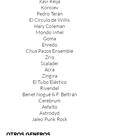
Xavi Reija
Koroiev
Pedro Terán
El Círculo de Willis
Hary Coleman
Mondo Infiel
Goma
Enredo
Chus Pazos Ensemble
Zrio
Scaladei
Acra
Zíngira
El Tubo Elástico
Rivendel
Benet Nogué & F. Beltrán
Cerebrum
Asfalto
Astrodyd
Jaleo Punk Rock
OTROS GENEROS