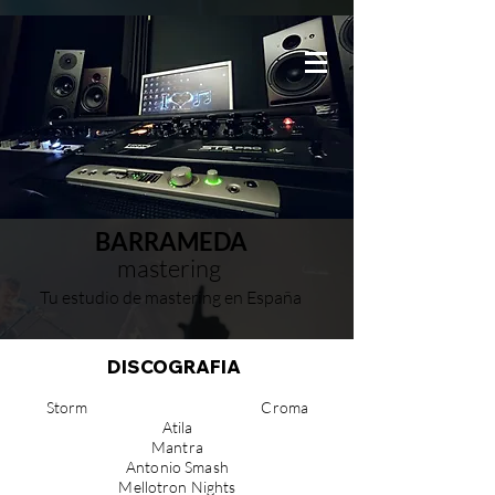
BARRAMEDA
mastering
Tu estudio de mastering en España
DISCOGRAFIA
Storm Croma
Atila
Mantra
Antonio Smash
Mellotron Nights