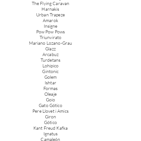
The Flying Caravan
Harnakis
Urban Trapeze
Amarok
Insigne
Pow Pow Pows
Triunvirato
Mariano Lozano-Grau
Glazz
Arcabuz
Turdetans
Lohipico
Gintonic
Golem
Ishtar
Formas
Oleaje
Goio
Gato Gótico
Pere Llovet i Amics
Giron
Gótico
Kant Freud Kafka
Ignatus
Camaleón