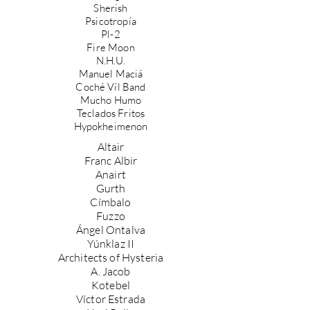
Sherish
Psicotropía
Pl-2
Fire Moon
N.H.U.
Manuel Maciá
Coché Víl Band
Mucho Humo
Teclados Fritos
Hypokheimenon
Altair
Franc Albir
Anairt
Gurth
Címbalo
Fuzzo
Ángel Ontalva
Yúnklaz II
Architects of Hysteria
A. Jacob
Kotebel
Víctor Estrada