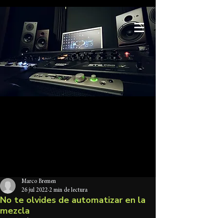
BARRAMEDA
mastering
Tu estudio de mastering en España
Entrada
Marco Bremen
26 jul 2022
2 min de lectura
No te olvides de automatizar en la
mezcla