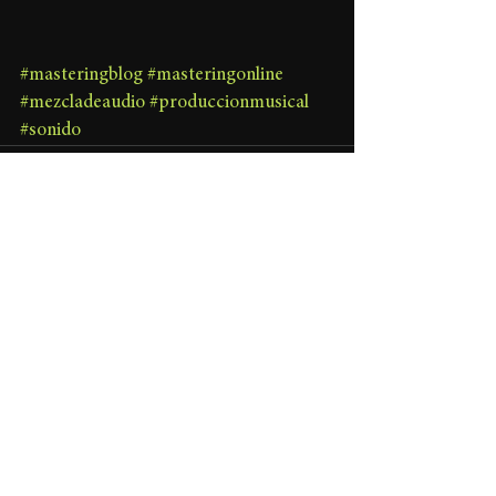
#masteringblog
#masteringonline
#mezcladeaudio
#produccionmusical
#sonido
Ver todo
Entradas recientes